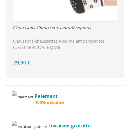
Chaussons Chaussettes antidérapants
Sou
Chaussons-chaussettes Medima antidérapantes,
Mai
65% laine et 17% angora
30%
29,90 €
69
Paiement
100% sécurisé
Livraison gratuite