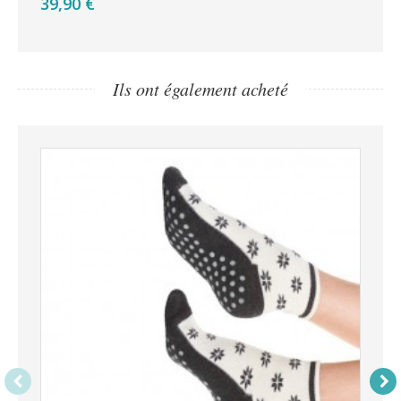
39,90 €
39
Ils ont également acheté