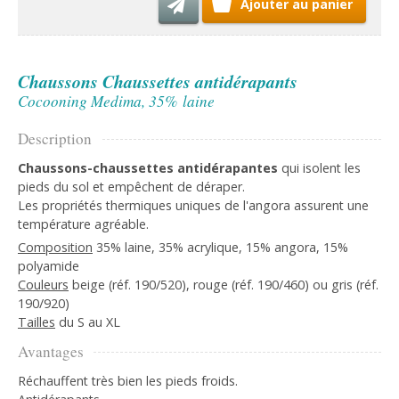
Ajouter au panier
Chaussons Chaussettes antidérapants
Cocooning Medima, 35% laine
Description
Genouillères chaudes Angora
Cal
Chaussons-chaussettes antidérapantes
qui isolent les
pieds du sol et empêchent de déraper.
Les propriétés thermiques uniques de l'angora assurent une
température agréable.
Composition
35% laine, 35% acrylique, 15% angora, 15%
polyamide
Couleurs
beige (réf. 190/520), rouge (réf. 190/460) ou gris (réf.
190/920)
Tailles
du S au XL
Avantages
Réchauffent très bien les pieds froids.