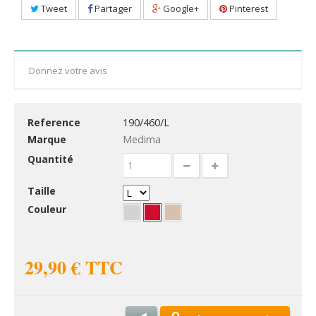
Tweet
Partager
Google+
Pinterest
Donnez votre avis
Reference
190/460/L
En complément
Marque
Medima
Quantité
Taille
Couleur
29,90 €
TTC