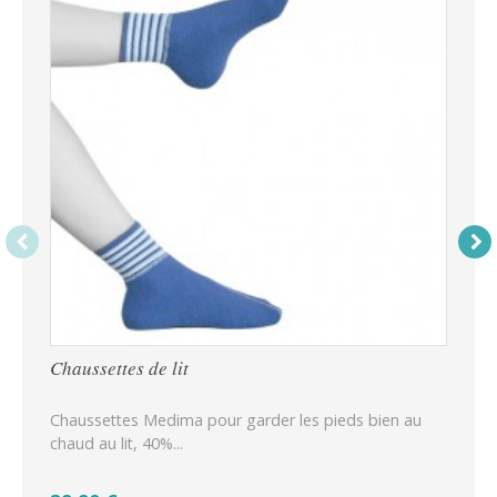
Chaussettes de lit
Cha
Chaussettes Medima pour garder les pieds bien au
Cha
chaud au lit, 40%...
chau