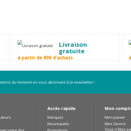
Livraison
gratuite
à partir de 89€ d'achats
otions du moment en vous abonnant à la newsletter !
Accès rapide
Mon compt
ouleurs
Marques
Mon panier
Nouveautés
Mes favoris
Vous n'êtes p
ager votre dos
Promotions