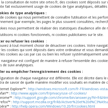
 la consultation de notre site orteo.fr, des cookies sont déposés sur 
ite fait exclusivement usage de cookies de type analytiques, détaillés
okies de type analytiques :
it de cookies qui nous permettent de connaître l’utilisation et les perf
nnement (par exemple, les pages le plus souvent consultées, recherche
kies nous permettent de réaliser des statistiques d’audience afin de 
tilisons ni cookies fonctionnels, ni cookies publicitaires sur le site.
er ou refuser les cookies
:
uvez à tout moment choisir de désactiver ces cookies. Votre naviga
r les cookies qui sont déposés dans votre ordinateur et vous demand
 les cookies au cas par cas ou bien les refuser systématiquement une 
e navigateur est configuré de manière à refuser l’ensemble des cooki
 de suivi analytiques.
ler ou empêcher l’enregistrement des cookies :
iguration de chaque navigateur est différente. Elle est décrite dans l
ra de savoir de quelle manière modifier vos souhaits en matière de c
ternet Explorer™ :
http://windows.microsoft.com/fr-FR/windows-vista
fari™ :
http://www.apple.com/fr/privacy/use-of-cookies/
hrome™ :
http://support.google.com/chrome/bin/answer.py?hl=fr&h
refox™ :
http://support.mozilla.org/fr/kb/Activer%20et%20d%C3%A9s
péra™ :
http://help.opera.com/Windows/10.20/fr/cookies.html