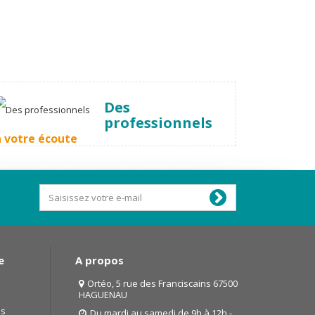
Des
professionnels
à votre écoute
e
A propos
Ortéo, 5 rue des Franciscains 67500
HAGUENAU
as
Du mardi au samedi de 9h à 12h -