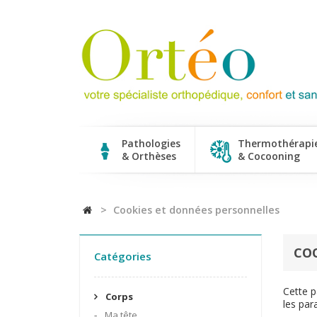
Pathologies
Thermothérapi
& Orthèses
& Cocooning
>
Cookies et données personnelles
CO
Catégories
Cette p
Corps
les par
Ma tête