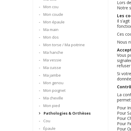
Lors de
Mon cou
Notre s
Mon coude
Les co
Il s’ag
Mon épaule
fonctio
Ma main
Ces coo
Mon dos
Nous n’u
Mon torse / Ma poitrine
Accept
Ma hanche
Vous po
Ma vessie
signale
refuser
Ma cuisse
Si votr
Ma jambe
données
Mon genou
Contrô
Mon poignet
La conf
Ma cheville
permett
Mon pied
Pour In
Pour Sa
Pathologies & Orthèses
Pour C
Cou
Pour Fi
Épaule
Pour O