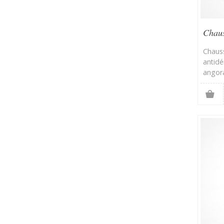
Chaus
antid
Chaus
antidé
angor