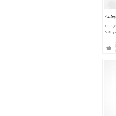
Cale
Caleç
d'ang