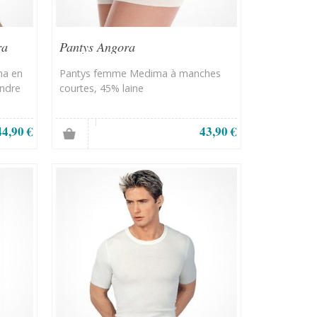
ra
Pantys Angora
ma en
Pantys femme Medima à manches
endre
courtes, 45% laine
44,90 €
43,90 €