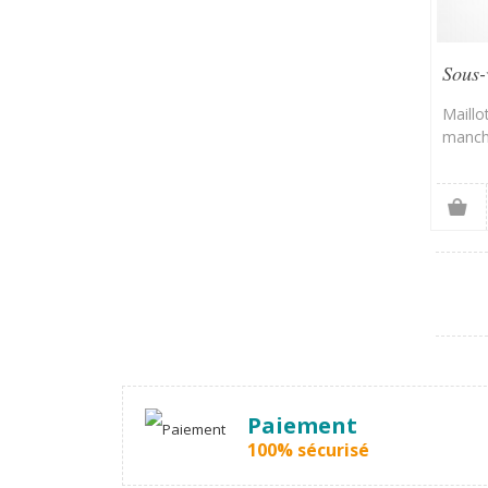
Sous-
court
Maill
manch
Paiement
100% sécurisé