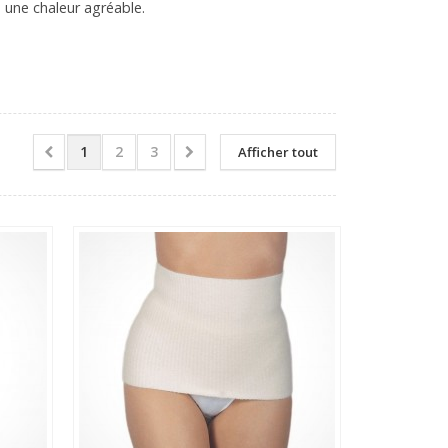
e une chaleur agréable.
1
2
3
Afficher tout