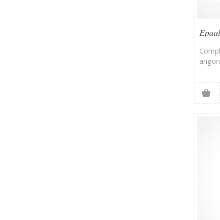
Epaul
Compl
angora