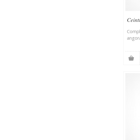
Ceint
Compl
angora