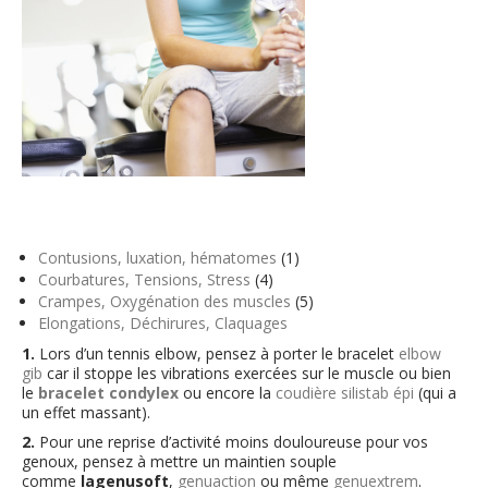
Contusions, luxation, hématomes
(1)
Courbatures, Tensions, Stress
(4)
Crampes, Oxygénation des muscles
(5)
Elongations, Déchirures, Claquages
1.
Lors d’un tennis elbow, pensez à porter le bracelet
elbow
gib
car il stoppe les vibrations exercées sur le muscle ou bien
le
bracelet condylex
ou encore la
coudière silistab épi
(qui a
un effet massant).
2.
Pour une reprise d’activité moins douloureuse pour vos
genoux, pensez à mettre un maintien souple
comme
lagenusoft
,
genuaction
ou même
genuextrem
.